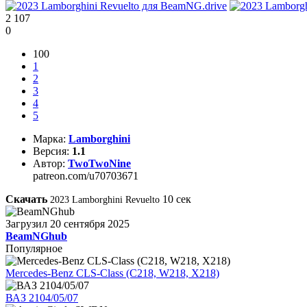
2 107
0
100
1
2
3
4
5
Марка:
Lamborghini
Версия:
1.1
Автор:
TwoTwoNine
patreon.com/u70703671
Скачать
10
сек
2023 Lamborghini Revuelto
Загрузил
20 сентября 2025
BeamNGhub
Популярное
Mercedes-Benz CLS-Class (C218, W218, X218)
ВАЗ 2104/05/07