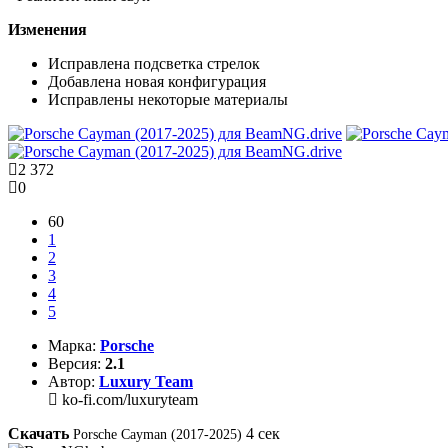
Изменения
Исправлена подсветка стрелок
Добавлена новая конфигурация
Исправлены некоторые материалы
2 372
0
60
1
2
3
4
5
Марка:
Porsche
Версия:
2.1
Автор:
Luxury Team
ko-fi.com/luxuryteam
Скачать
4
сек
Porsche Cayman (2017-2025)