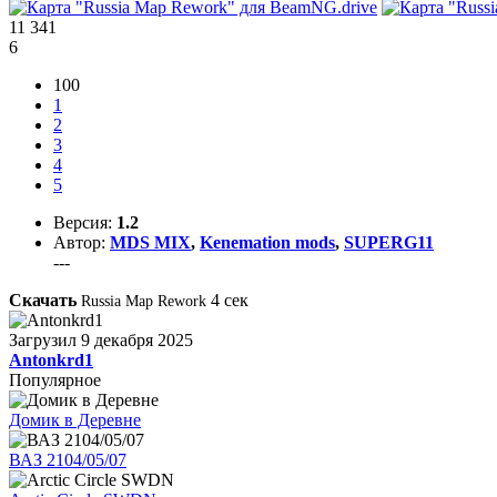
11 341
6
100
1
2
3
4
5
Версия:
1.2
Автор:
MDS MIX
,
Kenemation mods
,
SUPERG11
---
Скачать
4
сек
Russia Map Rework
Загрузил
9 декабря 2025
Antonkrd1
Популярное
Домик в Деревне
ВАЗ 2104/05/07