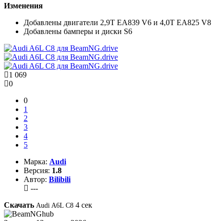
Изменения
Добавлены двигатели 2,9T EA839 V6 и 4,0T EA825 V8
Добавлены бамперы и диски S6
1 069
0
0
1
2
3
4
5
Марка:
Audi
Версия:
1.8
Автор:
Bilibili
---
Скачать
4
сек
Audi A6L C8