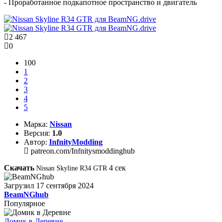
- Проработанное подкапотное пространство и двигатель
2 467
0
100
1
2
3
4
5
Марка:
Nissan
Версия:
1.0
Автор:
InfnityModding
patreon.com/Infnitysmoddinghub
Скачать
4
сек
Nissan Skyline R34 GTR
Загрузил
17 сентября 2024
BeamNGhub
Популярное
Домик в Деревне