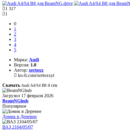
1 317
1
0
1
2
3
4
5
Марка:
Audi
Версия:
1.0
Автор:
xertoxx
ko-fi.com/xertoxxyt
Скачать
4
сек
Audi A4/S4 B8
Загрузил
17 февраля 2026
BeamNGhub
Популярное
Домик в Деревне
ВАЗ 2104/05/07