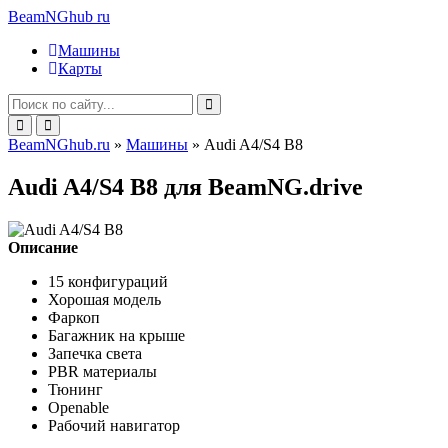
BeamNGhub
ru
Машины
Карты
BeamNGhub.ru
»
Машины
» Audi A4/S4 B8
Audi A4/S4 B8 для BeamNG.drive
Описание
15 конфигураций
Хорошая модель
Фаркоп
Багажник на крыше
Запечка света
PBR материалы
Тюнинг
Openable
Рабочий навигатор