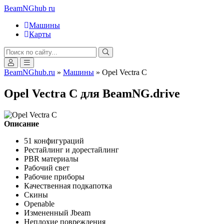
BeamNGhub
ru
Машины
Карты
BeamNGhub.ru
»
Машины
» Opel Vectra C
Opel Vectra C для BeamNG.drive
Описание
51 конфигураций
Рестайлинг и дорестайлинг
PBR материалы
Рабочий свет
Рабочие приборы
Качественная подкапотка
Скины
Openable
Измененный Jbeam
Неплохие повреждения