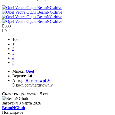
833
0
100
1
2
3
4
5
Марка:
Opel
Версия:
1.0
Автор:
HardstownLV
ko-fi.com/hardstownlv
Скачать
4
сек
Opel Vectra C
Загрузил
3 марта 2026
BeamNGhub
Популярное