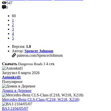
547
0
60
1
2
3
4
5
Версия:
1.0
Автор:
Spencer Johnson
patreon.com/SpencerJohnson
Скачать
4
сек
Dangerous Roads 3
Загрузил
6 марта 2026
Antonkrd1
Популярное
Домик в Деревне
Mercedes-Benz CLS-Class (C218, W218, X218)
ВАЗ 2104/05/07