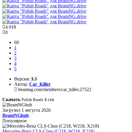
4 018
0
60
1
2
3
4
5
Версия:
3.3
Автор:
Car_Killer
beamng.com/members/car_killer.27522
Скачать
4
сек
Polish Roads
Загрузил
1 августа 2026
BeamNGhub
Популярное
Mercedes-Benz CLS-Class (C218, W218, X218)