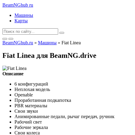
BeamNGhub
ru
Машины
Карты
BeamNGhub.ru
»
Машины
» Fiat Linea
Fiat Linea для BeamNG.drive
Описание
6 конфигураций
Неплохая модель
Openable
Проработанная подкапотка
PBR материалы
Свои звуки
Анимированные педали, рычаг передач, ручник
Рабочий свет
Рабочие зеркала
Свои колеса