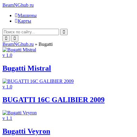
BeamNGhub
ru
Машины
Карты
BeamNGhub.ru
» Bugatti
v 1.0
Bugatti Mistral
v 1.0
BUGATTI 16C GALIBIER 2009
v 1.1
Bugatti Veyron