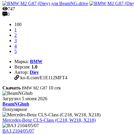
747
0
100
1
2
3
4
5
Марка:
BMW
Версия:
1.0
Автор:
Diey
ko-fi.com/E1E112MFT4
Скачать
10
сек
BMW M2 G87
Загрузил
5 июня 2026
BeamNGhub
Популярное
Mercedes-Benz CLS-Class (C218, W218, X218)
ВАЗ 2104/05/07