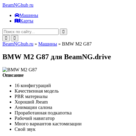
BeamNGhub
ru
Машины
Карты
BeamNGhub.ru
»
Машины
» BMW M2 G87
BMW M2 G87 для BeamNG.drive
Описание
16 конфигураций
Качественная модель
PBR материалы
Хороший Jbeam
Анимации салона
Проработанная подкапотка
Рабочий навигатор
Много вариантов кастомизации
Свой звук