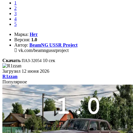
1
2
3
4
5
Марка:
Нет
Версия:
1.0
Автор:
BeamNG USSR Project
vk.com/beamngussrproject
Скачать
10
сек
ПАЗ-32054
Загрузил
12 июня 2026
R1zzan
Популярное