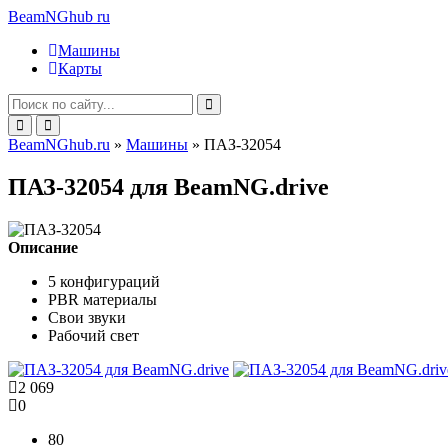
BeamNGhub
ru
Машины
Карты
BeamNGhub.ru
»
Машины
» ПАЗ-32054
ПАЗ-32054 для BeamNG.drive
Описание
5 конфигураций
PBR материалы
Свои звуки
Рабочий свет
2 069
0
80