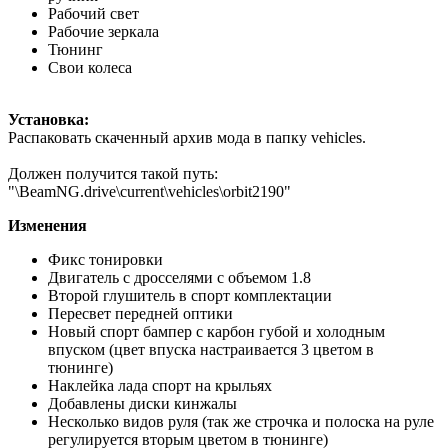
Рабочий свет
Рабочие зеркала
Тюнинг
Свои колеса
Установка:
Распаковать скаченный архив мода в папку vehicles.
Должен получится такой путь:
"\BeamNG.drive\current\vehicles\orbit2190"
Изменения
Фикс тонировки
Двигатель с дросселями с объемом 1.8
Второй глушитель в спорт комплектации
Пересвет передней оптики
Новый спорт бампер с карбон губой и холодным
впуском (цвет впуска настраивается 3 цветом в
тюнинге)
Наклейка лада спорт на крыльях
Добавлены диски кинжалы
Несколько видов руля (так же строчка и полоска на руле
регулируется вторым цветом в тюнинге)