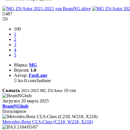
487
0
100
1
2
3
4
5
Марка:
MG
Версия:
1.0
Автор:
FastLane
ko-fi.com/fastlane
Скачать
10
сек
2021-2023 MG ZS/Astor
Загрузил
20 марта 2025
BeamNGhub
Популярное
Mercedes-Benz CLS-Class (C218, W218, X218)