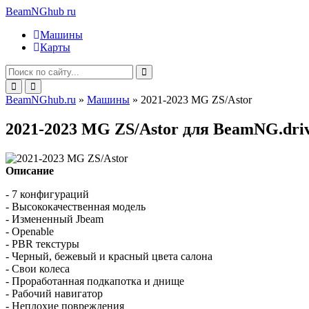
BeamNGhub
ru
Машины
Карты
BeamNGhub.ru
»
Машины
» 2021-2023 MG ZS/Astor
2021-2023 MG ZS/Astor для BeamNG.dri
Описание
- 7 конфигураций
- Высококачественная модель
- Измененный Jbeam
- Openable
- PBR текстуры
- Черный, бежевый и красный цвета салона
- Свои колеса
- Проработанная подкапотка и днище
- Рабочий навигатор
- Неплохие повреждения