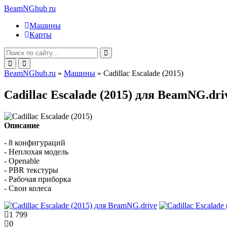
BeamNGhub
ru
Машины
Карты
BeamNGhub.ru
»
Машины
» Cadillac Escalade (2015)
Cadillac Escalade (2015) для BeamNG.dri
Описание
- 8 конфигураций
- Неплохая модель
- Openable
- PBR текстуры
- Рабочая приборка
- Свои колеса
1 799
0