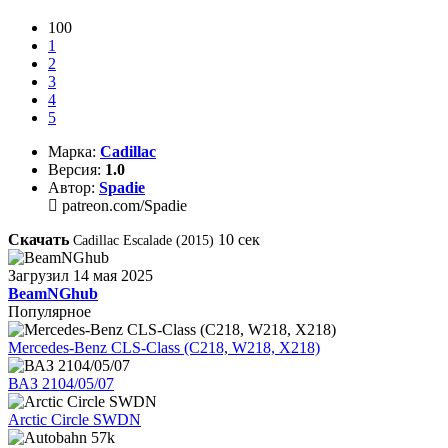
100
1
2
3
4
5
Марка:
Cadillac
Версия:
1.0
Автор:
Spadie
patreon.com/Spadie
Скачать
10
сек
Cadillac Escalade (2015)
Загрузил
14 мая 2025
BeamNGhub
Популярное
Mercedes-Benz CLS-Class (C218, W218, X218)
ВАЗ 2104/05/07
Arctic Circle SWDN