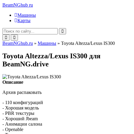
BeamNGhub
ru
Машины
Карты
BeamNGhub.ru
»
Машины
» Toyota Altezza/Lexus IS300
Toyota Altezza/Lexus IS300 для
BeamNG.drive
Описание
Архив распаковать
- 110 конфигураций
- Хорошая модель
- PBR текстуры
- Хороший Jbeam
- Анимации салона
- Openable