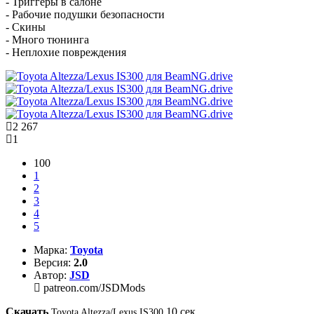
- Триггеры в салоне
- Рабочие подушки безопасности
- Скины
- Много тюнинга
- Неплохие повреждения
2 267
1
100
1
2
3
4
5
Марка:
Toyota
Версия:
2.0
Автор:
JSD
patreon.com/JSDMods
Скачать
10
сек
Toyota Altezza/Lexus IS300