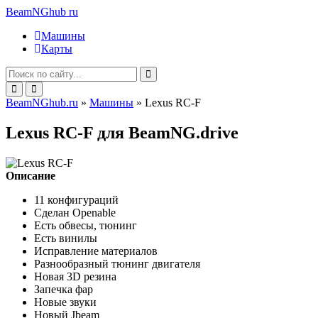
BeamNGhub
ru
Машины
Карты
BeamNGhub.ru
»
Машины
» Lexus RC-F
Lexus RC-F для BeamNG.drive
Описание
11 конфигураций
Сделан Openable
Есть обвесы, тюнинг
Есть винилы
Исправление материалов
Разнообразный тюнинг двигателя
Новая 3D резина
Запечка фар
Новые звуки
Новый Jbeam