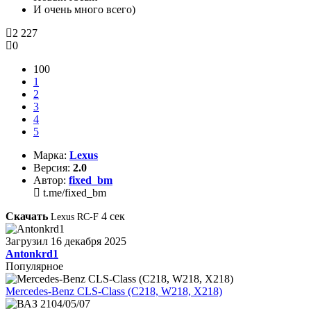
И очень много всего)
2 227
0
100
1
2
3
4
5
Марка:
Lexus
Версия:
2.0
Автор:
fixed_bm
t.me/fixed_bm
Скачать
4
сек
Lexus RC-F
Загрузил
16 декабря 2025
Antonkrd1
Популярное
Mercedes-Benz CLS-Class (C218, W218, X218)