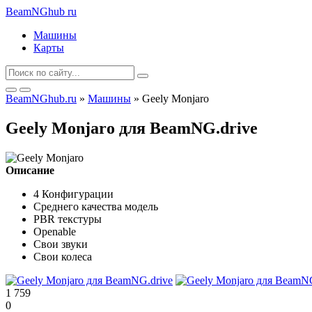
BeamNGhub
ru
Машины
Карты
BeamNGhub.ru
»
Машины
» Geely Monjaro
Geely Monjaro для BeamNG.drive
Описание
4 Конфигурации
Среднего качества модель
PBR текстуры
Openable
Свои звуки
Свои колеса
1 759
0