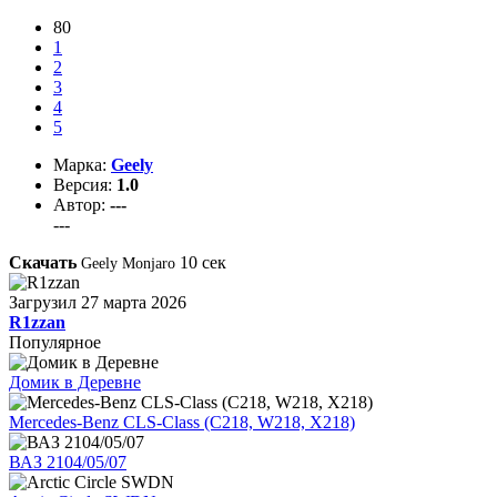
80
1
2
3
4
5
Марка:
Geely
Версия:
1.0
Автор:
---
---
Скачать
10
сек
Geely Monjaro
Загрузил
27 марта 2026
R1zzan
Популярное
Домик в Деревне
Mercedes-Benz CLS-Class (C218, W218, X218)
ВАЗ 2104/05/07