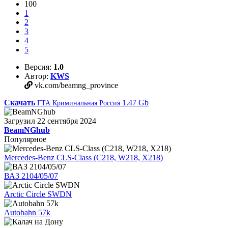
100
1
2
3
4
5
Версия:
1.0
Автор:
KWS
vk.com/beamng_province
Скачать
1.47 Gb
ГТА Криминальная Россия
Загрузил
22 сентября 2024
BeamNGhub
Популярное
Mercedes-Benz CLS-Class (C218, W218, X218)
ВАЗ 2104/05/07
Arctic Circle SWDN
Autobahn 57k