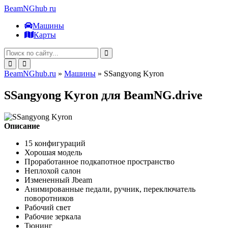
BeamNGhub
ru
Машины
Карты
BeamNGhub.ru
»
Машины
» SSangyong Kyron
SSangyong Kyron для BeamNG.drive
Описание
15 конфигураций
Хорошая модель
Проработанное подкапотное пространство
Неплохой салон
Измененный Jbeam
Анимированные педали, ручник, переключатель
поворотников
Рабочий свет
Рабочие зеркала
Тюнинг