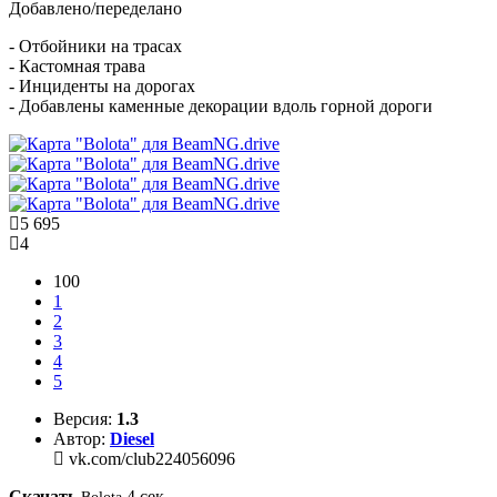
Добавлено/переделано
- Отбойники на трасах
- Кастомная трава
- Инциденты на дорогах
- Добавлены каменные декорации вдоль горной дороги
5 695
4
100
1
2
3
4
5
Версия:
1.3
Автор:
Diesel
vk.com/club224056096
Скачать
4
сек